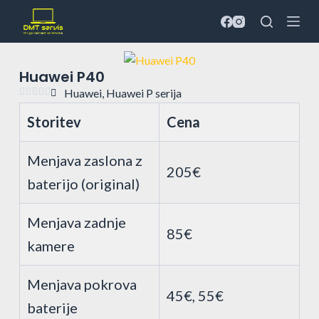
S
k
i
p
Huawei P40
t





Huawei
,
Huawei P serija
o
Storitev
Cena
c
o
Menjava zaslona z
n
205€
baterijo (original)
t
e
n
Menjava zadnje
85€
t
kamere
Menjava pokrova
45€, 55€
baterije