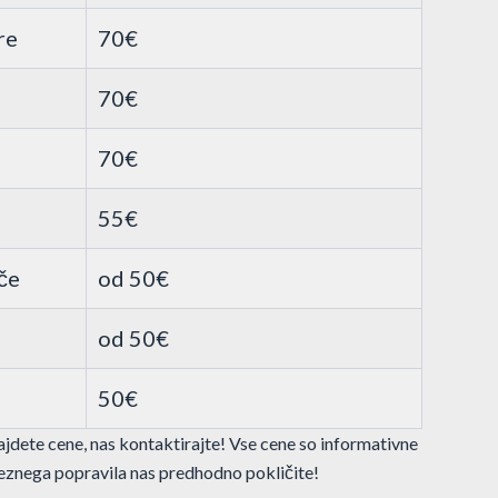
re
70€
70€
70€
55€
če
od 50€
od 50€
50€
najdete cene, nas kontaktirajte! Vse cene so informativne
znega popravila nas predhodno pokličite!