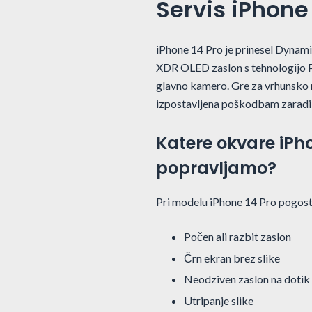
Servis iPhone 
iPhone 14 Pro je prinesel Dynami
XDR OLED zaslon s tehnologijo 
glavno kamero. Gre za vrhunsko n
izpostavljena poškodbam zaradi p
Katere okvare iPh
popravljamo?
Pri modelu iPhone 14 Pro pogos
Počen ali razbit zaslon
Črn ekran brez slike
Neodziven zaslon na dotik
Utripanje slike