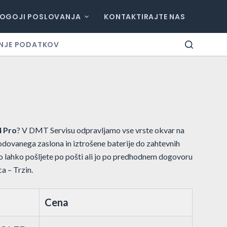
OGOJI POSLOVANJA
KONTAKTIRAJTE NAS
NJE PODATKOV
4 Pro
? V DMT Servisu odpravljamo vse vrste okvar na
dovanega zaslona in iztrošene baterije do zahtevnih
o lahko pošljete po pošti ali jo po predhodnem dogovoru
a – Trzin.
Cena