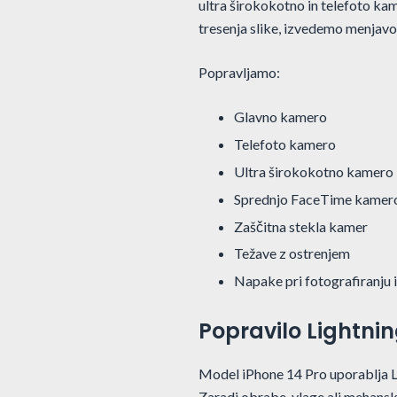
ultra širokokotno in telefoto kam
tresenja slike, izvedemo menja
Popravljamo:
Glavno kamero
Telefoto kamero
Ultra širokokotno kamero
Sprednjo FaceTime kamer
Zaščitna stekla kamer
Težave z ostrenjem
Napake pri fotografiranju 
Popravilo Lightnin
Model iPhone 14 Pro uporablja Li
Zaradi obrabe, vlage ali mehansk