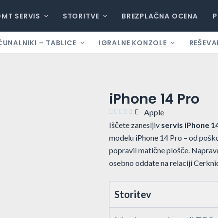
DMT SERVIS
STORITVE
BREZPLAČNA OCENA
P
ČUNALNIKI – TABLICE
IGRALNE KONZOLE
REŠEVA
iPhone 14 Pro
Apple





Iščete zanesljiv
servis iPhone 1
modelu iPhone 14 Pro – od poško
popravil matične plošče. Naprav
osebno oddate na relaciji Cerknic
Storitev