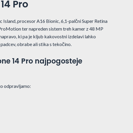
14 Pro
c Island, procesor A16 Bionic, 6,1-palčni Super Retina
ProMotion ter napreden sistem treh kamer z 48 MP
apravo, ki pa je kljub kakovostni izdelavi lahko
adcev, obrabe ali stika s tekočino.
one 14 Pro najpogosteje
to odpravljamo: