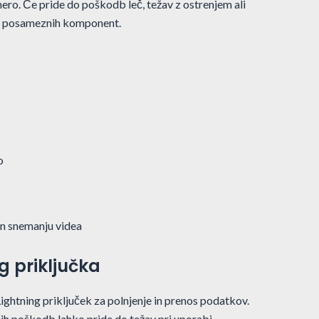
ero. Če pride do poškodb leč, težav z ostrenjem ali
vo posameznih komponent.
o
in snemanju videa
g priključka
ghtning priključek za polnjenje in prenos podatkov.
ih poškodb lahko pride do težav pri uporabi.