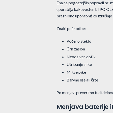
Ena najpogostejših popravil pri 
uporablja kakovosten LTPO OLED
brezhibno uporabniško izkušnjo
Znaki poškodbe:
Počeno steklo
Črn zaslon
Neodziven dotik
Utripanje slike
Mrtve pike
Barvne lise ali črte
Po menjavi preverimo tudi delovan
Menjava baterije i