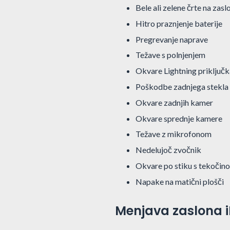
Bele ali zelene črte na zasl
Hitro praznjenje baterije
Pregrevanje naprave
Težave s polnjenjem
Okvare Lightning priključk
Poškodbe zadnjega stekla
Okvare zadnjih kamer
Okvare sprednje kamere
Težave z mikrofonom
Nedelujoč zvočnik
Okvare po stiku s tekočino
Napake na matični plošči
Menjava zaslona i