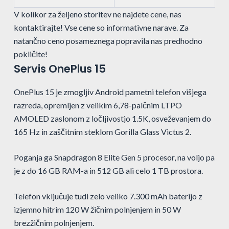
V kolikor za željeno storitev ne najdete cene, nas
kontaktirajte! Vse cene so informativne narave. Za
natančno ceno posameznega popravila nas predhodno
pokličite!
Servis OnePlus 15
OnePlus 15 je zmogljiv Android pametni telefon višjega
razreda, opremljen z velikim 6,78-palčnim LTPO
AMOLED zaslonom z ločljivostjo 1.5K, osveževanjem do
165 Hz in zaščitnim steklom Gorilla Glass Victus 2.
Poganja ga Snapdragon 8 Elite Gen 5 procesor, na voljo pa
je z do 16 GB RAM-a in 512 GB ali celo 1 TB prostora.
Telefon vključuje tudi zelo veliko 7.300 mAh baterijo z
izjemno hitrim 120 W žičnim polnjenjem in 50 W
brezžičnim polnjenjem.