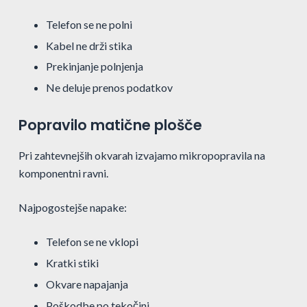
Telefon se ne polni
Kabel ne drži stika
Prekinjanje polnjenja
Ne deluje prenos podatkov
Popravilo matične plošče
Pri zahtevnejših okvarah izvajamo mikropopravila na
komponentni ravni.
Najpogostejše napake:
Telefon se ne vklopi
Kratki stiki
Okvare napajanja
Poškodbe po tekočini