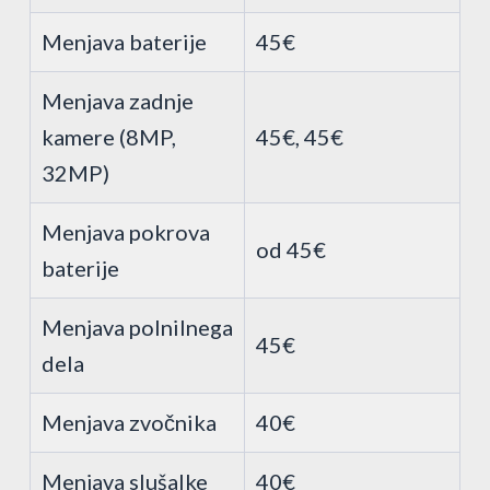
Menjava baterije
45€
Menjava zadnje
kamere (8MP,
45€, 45€
32MP)
Menjava pokrova
od 45€
baterije
Menjava polnilnega
45€
dela
Menjava zvočnika
40€
Menjava slušalke
40€