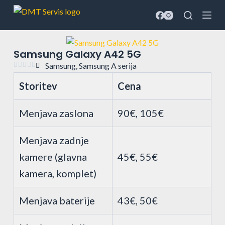
S
k
i
p
Samsung Galaxy A42 5G
t





Samsung
,
Samsung A serija
o
Storitev
Cena
c
o
Menjava zaslona
90€, 105€
n
t
Menjava zadnje
e
n
kamere (glavna
45€, 55€
t
kamera, komplet)
Menjava baterije
43€, 50€