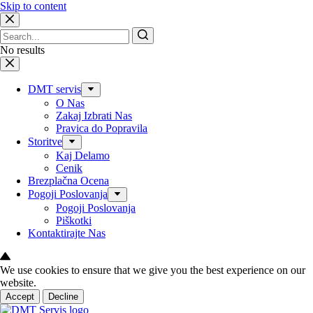
Skip to content
No results
DMT servis
O Nas
Zakaj Izbrati Nas
Pravica do Popravila
Storitve
Kaj Delamo
Cenik
Brezplačna Ocena
Pogoji Poslovanja
Pogoji Poslovanja
Piškotki
Kontaktirajte Nas
We use cookies to ensure that we give you the best experience on our
website.
Accept
Decline