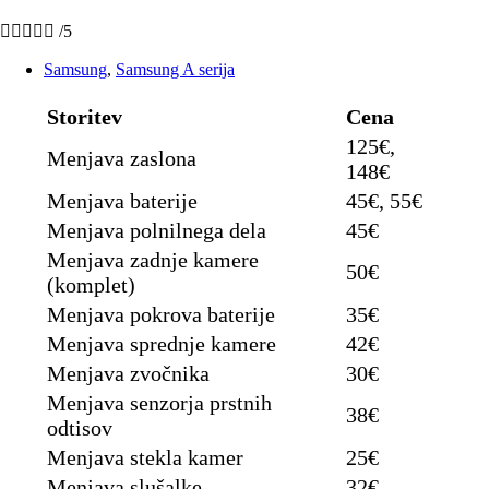





/5
Samsung
,
Samsung A serija
Storitev
Cena
125€,
Menjava zaslona
148€
Menjava baterije
45€, 55€
Menjava polnilnega dela
45€
Menjava zadnje kamere
50€
(komplet)
Menjava pokrova baterije
35€
Menjava sprednje kamere
42€
Menjava zvočnika
30€
Menjava senzorja prstnih
38€
odtisov
Menjava stekla kamer
25€
Menjava slušalke
32€