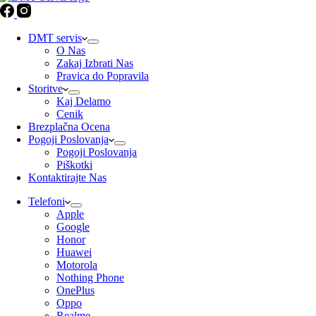
DMT servis
O Nas
Zakaj Izbrati Nas
Pravica do Popravila
Storitve
Kaj Delamo
Cenik
Brezplačna Ocena
Pogoji Poslovanja
Pogoji Poslovanja
Piškotki
Kontaktirajte Nas
Telefoni
Apple
Google
Honor
Huawei
Motorola
Nothing Phone
OnePlus
Oppo
Realme