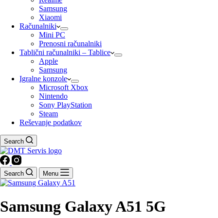
Samsung
Xiaomi
Računalniki
Mini PC
Prenosni računalniki
Tablični računalniki – Tablice
Apple
Samsung
Igralne konzole
Microsoft Xbox
Nintendo
Sony PlayStation
Steam
Reševanje podatkov
Search
Search
Menu
Samsung Galaxy A51 5G