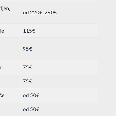
ljen,
od 220€, 290€
je
115€
95€
a
75€
75€
če
od 50€
od 50€