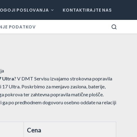
OGOJI POSLOVANJA
KONTAKTIRAJTE NAS
NJE PODATKOV
ja
7 Ultra
? V DMT Servisu izvajamo strokovna popravila
 17 Ultra. Poskrbimo za menjavo zaslona, baterije,
ga pokrova ter zahtevna popravila matične plošče.
ali ga po predhodnem dogovoru osebno oddate na relaciji
Cena