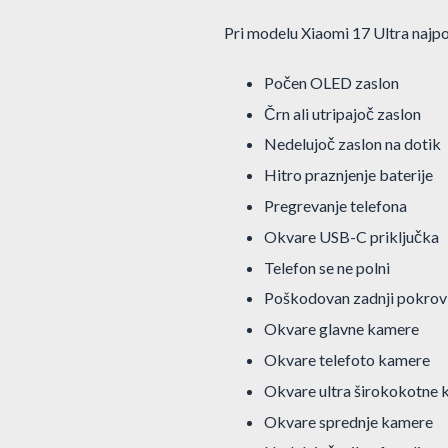
Pri modelu Xiaomi 17 Ultra najp
Počen OLED zaslon
Črn ali utripajoč zaslon
Nedelujoč zaslon na dotik
Hitro praznjenje baterije
Pregrevanje telefona
Okvare USB-C priključka
Telefon se ne polni
Poškodovan zadnji pokrov
Okvare glavne kamere
Okvare telefoto kamere
Okvare ultra širokokotne
Okvare sprednje kamere