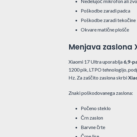
Nedelujoč mikrofon ali zv
Poškodbe zaradi padca
Poškodbe zaradi tekočine
Okvare matične plošče
Menjava zaslona X
Xiaomi 17 Ultra uporablja
6,9-p
1200 pik, LTPO tehnologijo, po
Hz. Za zaščito zaslona skrbi
Xia
Znaki poškodovanega zaslona:
Počeno steklo
Črn zaslon
Barvne črte
Črne lise