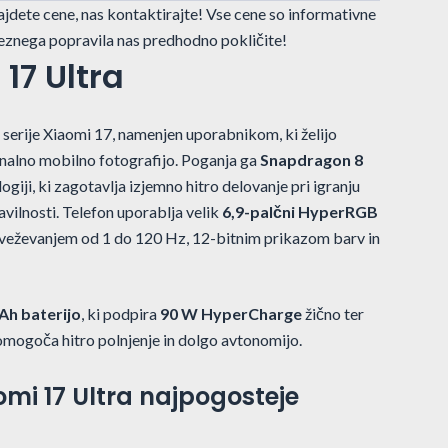
najdete cene, nas kontaktirajte! Vse cene so informativne
znega popravila nas predhodno pokličite!
17 Ultra
 serije Xiaomi 17, namenjen uporabnikom, ki želijo
onalno mobilno fotografijo. Poganja ga
Snapdragon 8
logiji, ki zagotavlja izjemno hitro delovanje pri igranju
ravilnosti. Telefon uporablja velik
6,9-palčni HyperRGB
sveževanjem od 1 do 120 Hz, 12-bitnim prikazom barv in
Ah baterijo
, ki podpira
90 W HyperCharge
žično ter
 omogoča hitro polnjenje in dolgo avtonomijo.
omi 17 Ultra najpogosteje