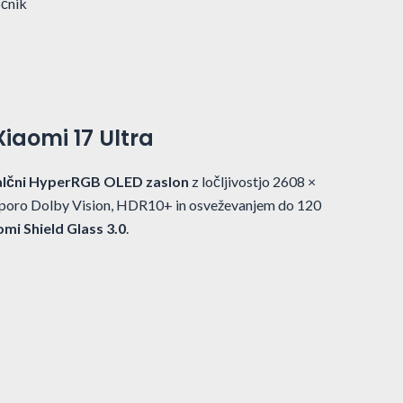
očnik
iaomi 17 Ultra
alčni HyperRGB OLED zaslon
z ločljivostjo 2608 ×
dporo Dolby Vision, HDR10+ in osveževanjem do 120
omi Shield Glass 3.0
.