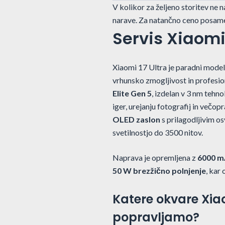
V kolikor za željeno storitev ne 
narave. Za natančno ceno posame
Servis Xiaomi 
Xiaomi 17 Ultra je paradni model
vrhunsko zmogljivost in profesi
Elite Gen 5
, izdelan v 3 nm tehno
iger, urejanju fotografij in večop
OLED zaslon
s prilagodljivim o
svetilnostjo do 3500 nitov.
Naprava je opremljena z
6000 m
50 W brezžično polnjenje
, kar
Katere okvare Xia
popravljamo?