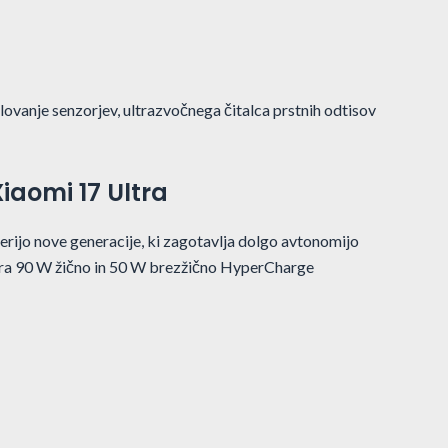
ovanje senzorjev, ultrazvočnega čitalca prstnih odtisov
iaomi 17 Ultra
erijo nove generacije, ki zagotavlja dolgo avtonomijo
pira 90 W žično in 50 W brezžično HyperCharge