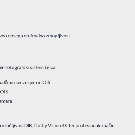
ovno dosega optimalno zmogljivost.
en fotografski sistem Leica:
alčnim senzorjem in OIS
 OIS
kamera
v ločljivosti
8K
, Dolby Vision 4K ter profesionalni način