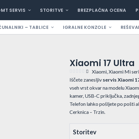
DMT SERVIS
STORITVE
BREZPLAČNA OCENA
P
ČUNALNIKI – TABLICE
IGRALNE KONZOLE
REŠEVA
Xiaomi 17 Ultra
Xiaomi
,
Xiaomi Mi seri





Iščete zanesljiv
servis Xiaomi 1
vseh vrst okvar na modelu Xiaomi
kamer, USB-C priključka, zadnje
Telefon lahko pošljete po pošti 
Cerknica – Trzin.
Storitev